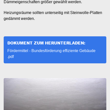
Dämmeigenschaften größer gewählt werden.
Heizungsräume sollten unterseitig mit Steinwolle-Platten
gedämmt werden.
DOKUMENT ZUM HERUNTERLADEN:
Document
Fördermittel - Bundesförderung effiziente Gebäude
.pdf
Image
I