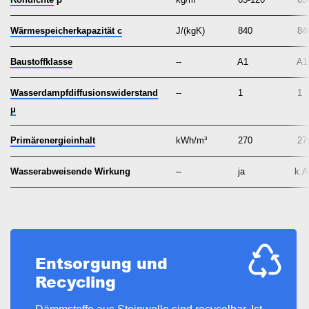
Wärmespeicherkapazität c
J/(kgK)
840
84
Baustoffklasse
--
A1
A1
Wasserdampfdiffusionswiderstand
--
1
1
μ
Primärenergieinhalt
kWh/m³
270
27
Wasserabweisende Wirkung
--
ja
k.A
Entsorgung und
Recycling