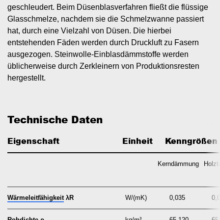
geschleudert. Beim Düsenblasverfahren fließt die flüssige
Glasschmelze, nachdem sie die Schmelzwanne passiert
hat, durch eine Vielzahl von Düsen. Die hierbei
entstehenden Fäden werden durch Druckluft zu Fasern
ausgezogen. Steinwolle-Einblasdämmstoffe werden
üblicherweise durch Zerkleinern von Produktionsresten
hergestellt.
Technische Daten
Eigenschaft
  Einheit
   Kenngrößen
Kerndämmung
Holzt
Wärmeleitfähigkeit
λR
W/(mK)
0,035
0,0
Rohdichte
ρ
kg/m³
65-120
65-