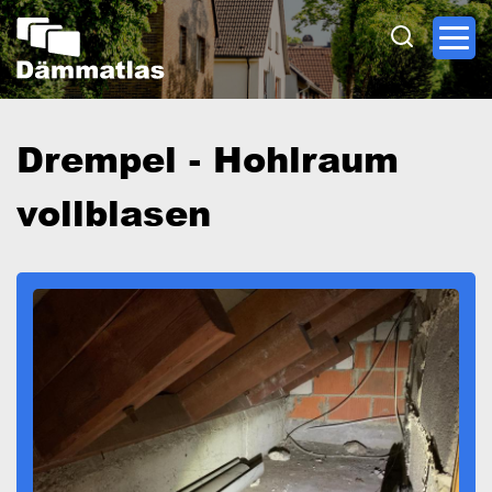
Direkt
zum
Inhalt
Drempel - Hohlraum
vollblasen
Image