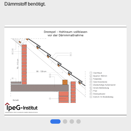
Dämmstoff benötigt.
Image
I