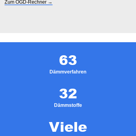
Zum OGD-Rechner →
63
Dämmverfahren
32
Dämmstoffe
Viele