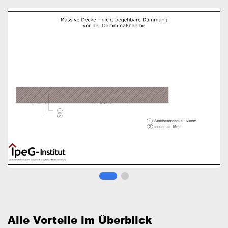
Image
I
Alle Vorteile im Überblick