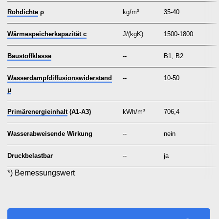
Rohdichte
ρ
kg/m³
35-40
Wärmespeicherkapazität c
J/(kgK)
1500-1800
Baustoffklasse
--
B1, B2
Wasserdampfdiffusionswiderstand
--
10-50
μ
Primärenergieinhalt
(A1-A3)
kWh/m³
706,4
Wasserabweisende Wirkung
--
nein
Druckbelastbar
--
ja
*) Bemessungswert