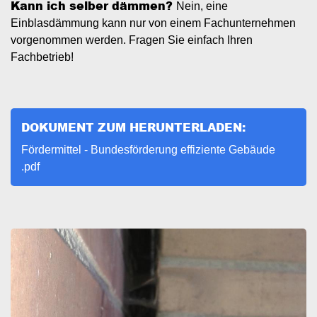
Kann ich selber dämmen?
Nein, eine
Einblasdämmung kann nur von einem Fachunternehmen
vorgenommen werden. Fragen Sie einfach Ihren
Fachbetrieb!
DOKUMENT ZUM HERUNTERLADEN:
Document
Fördermittel - Bundesförderung effiziente Gebäude
.pdf
Image
I