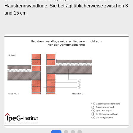
Haustrennwandfuge. Sie beträgt üblicherweise zwischen 3
und 15 cm.
Image
I