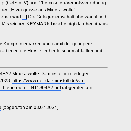
ung (GefStoffV) und Chemikalien-Verbotsverordnung
chen „Erzeugnisse aus Mineralwolle“
geben wird.
[ii]
Die Gütegemeinschaft überwacht und
alitätszeichen KEYMARK bescheinigt darüber hinaus
e Komprimierbarkeit und damit der geringere
rbeiten die Hersteller heute schon abfallfrei und
 Mineralwolle-Dämmstoff im niedrigen
.2023:
https://www.der-daemmstoff.de/wp-
dichtebereich_EN15804A2.pdf
(abgerufen am
e
(abgerufen am 03.07.2024)