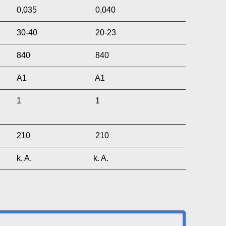
0,035
0,040
30-40
20-23
840
840
A1
A1
1
1
210
210
k. A.
k. A.