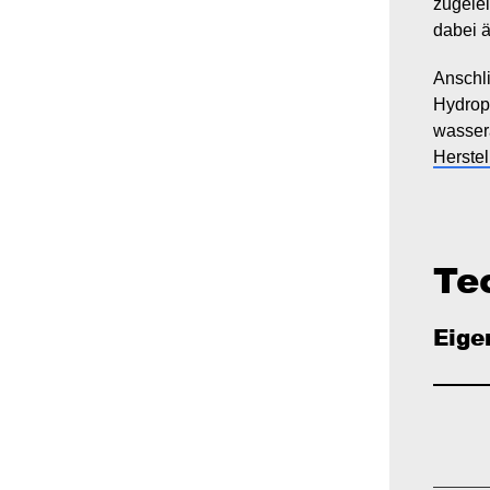
zugelei
dabei ä
Anschli
Hydrop
wasser
Herstel
Te
Eige