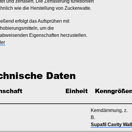
tet und zerfasert. Die Zerfaserung funktioniert
hnlich wie die Herstellung von Zuckerwatte.
eßend erfolgt das Aufsprühen mit
hobierungsmitteln, um die
abweisenden Eigenschaften herzustellen.
ler
chnische Daten
nschaft
Einheit
  Kenngröße
Kerndämmung, z.
B.
Supafil Cavity Wall