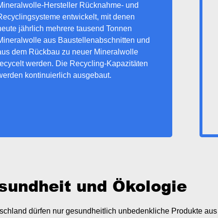
Mineralwolle-Hersteller Rücknahme- und
Recyclingsysteme entwickelt, mit denen
heute jährlich mehrere tausend Tonnen
Mineralwolle aus Baustellenabschnitten und
aus dem Rückbau zu neuer Mineralwolle
recycelt werden. Die Recycling-Kapazitäten
werden kontinuierlich ausgebaut.
sundheit und Ökologie
schland dürfen nur gesundheitlich unbedenkliche Produkte aus M