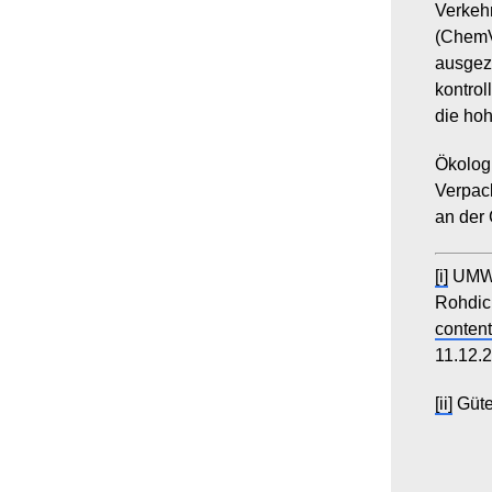
Verkeh
(ChemV
ausgeze
kontro
die hoh
Ökologi
Verpack
an der
[i]
UMWE
Rohdich
conten
11.12.
[ii]
Güte