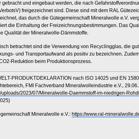
r gebracht und eingebaut werden, die nach Gefahrstoffverordn
erbotsV) freigezeichnet sind. Diese sind mit dem RAL Gütezei
ichnet, das durch die Gütegemeinschaft Mineralwolle e.V. ver
lliert die Einhaltung der Freizeichnungsbestimmungen. Das Qu
e Qualität der Mineralwolle-Dämmstoffe.
sch betrachtet sind die Verwendung von Recyclingglas, die gut
ungs- und Transportaufwand als positiv zu bezeichnen. Zudem a
 CO2-Reduktion beim Produktionsprozess.
LT-PRODUKTDEKLARATION nach ISO 14025 und EN 15804+A2
tebereich, FMI Fachverband Mineralwolleindustrie e.V., 29.06
t/uploads/2023/07/Mineralwolle-Daemmstoff-im-niedrigen-Roh
2025)
gemeinschaft Mineralwolle e.V.:
https://www.ral-mineralwolle.d