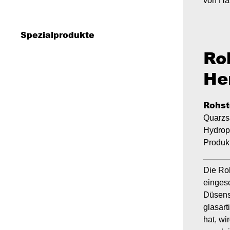
von Ha
Spezialprodukte
Ro
Polyurethansprüh- Gießschaum WLS
Tonbasierter Dämmschaum WLS 035
Aerogel-Dämmputz WLS 030
027 - 030
He
Rohst
Quarzs
Hydrop
Produk
Die Roh
einges
Düsens
glasar
hat, w