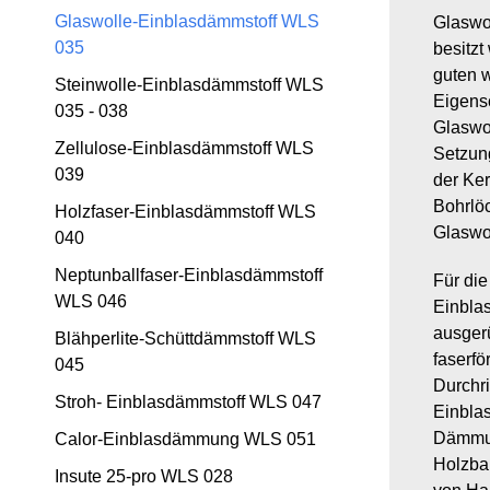
Glaswolle-Einblasdämmstoff WLS
Glaswol
035
besitzt
guten 
Steinwolle-Einblasdämmstoff WLS
Eigensc
035 - 038
Glaswol
Zellulose-Einblasdämmstoff WLS
Setzung
039
der Ke
Bohrlöc
Holzfaser-Einblasdämmstoff WLS
Glaswo
040
Neptunballfaser-Einblasdämmstoff
Für di
WLS 046
Einbla
ausgerü
Blähperlite-Schüttdämmstoff WLS
faserfö
045
Durchr
Stroh- Einblasdämmstoff WLS 047
Einbla
Dämmun
Calor-Einblasdämmung WLS 051
Holzba
Insute 25-pro WLS 028