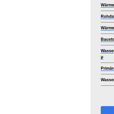
Wärmel
Rohdi
Wärmes
Bausto
Wasser
μ
Primär
Wasse