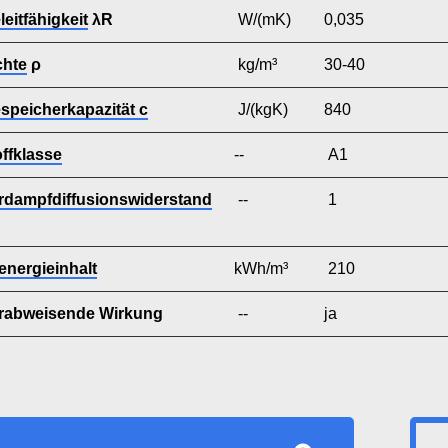
eitfähigkeit
λR
W/(mK)
0,035
chte
ρ
kg/m³
30-40
peicherkapazität c
J/(kgK)
840
ffklasse
--
A1
dampfdiffusionswiderstand
--
1
energieinhalt
kWh/m³
210
rabweisende Wirkung
--
ja