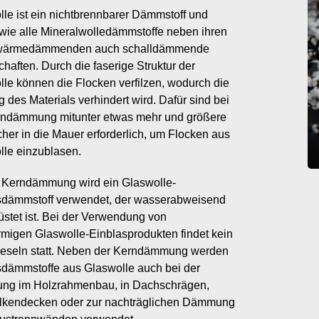
le ist ein nichtbrennbarer Dämmstoff und
 wie alle Mineralwolledämmstoffe neben ihren
wärmedämmenden auch schalldämmende
haften. Durch die faserige Struktur der
le können die Flocken verfilzen, wodurch die
 des Materials verhindert wird. Dafür sind bei
rndämmung mitunter etwas mehr und größere
her in die Mauer erforderlich, um Flocken aus
lle einzublasen.
e Kerndämmung wird ein Glaswolle-
sdämmstoff verwendet, der wasserabweisend
stet ist. Bei der Verwendung von
rmigen Glaswolle-Einblasprodukten findet kein
ieseln statt. Neben der Kerndämmung werden
sdämmstoffe aus Glaswolle auch bei der
g im Holzrahmenbau, in Dachschrägen,
lkendecken oder zur nachträglichen Dämmung