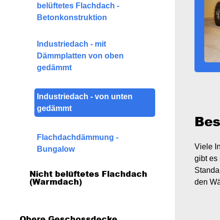
belüftetes Flachdach -
Drempel - Hohlraum vollblasen
Aufsparrendämmung mit oder
Aufsparrendämmung mit oder
Betonkonstruktion
ohne
ohne
Zwischensparrendämmung -
Zwischensparrendämmung
Industriedach - mit
von außen
Dämmplatten von oben
gedämmt
Industriedach - von unten
gedämmt
Bes
Flachdachdämmung -
Viele 
Bungalow
gibt es
Standa
Nicht belüftetes Flachdach
(Warmdach)
den Wä
nicht belüftetes Flachdach
Obere Geschossdecke