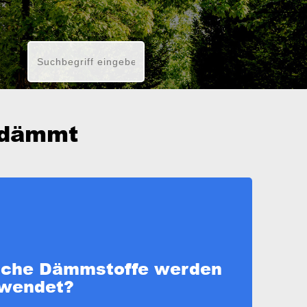
gedämmt
lche Dämmstoffe werden
rwendet?