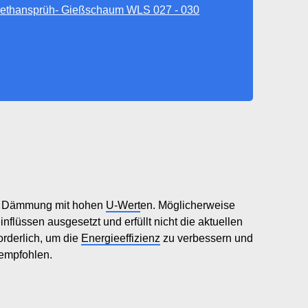
rethansprüh- Gießschaum WLS 027 - 030
ete Dämmung mit hohen
U-Wert
en. Möglicherweise
nflüssen ausgesetzt und erfüllt nicht die aktuellen
rderlich, um die
Energieeffizienz
zu verbessern und
 empfohlen.