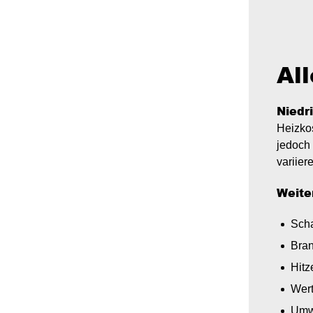
All
Niedr
Heizko
jedoch
variier
Weite
Scha
Bran
Hit
Wert
Umwe