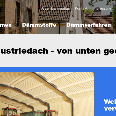
Kopfzeile
Über Dämmatlas
Kontakt
Impressum
mmen
Dämmstoffe
Dämmverfahren
dustriedach - von unten 
ge
We
ve