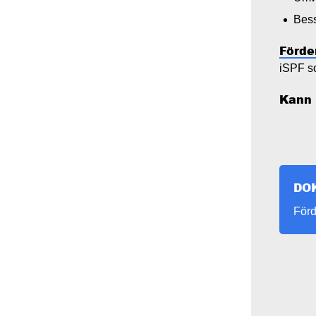
Bess
Förde
iSPF s
Kann 
DO
Doc
Förd