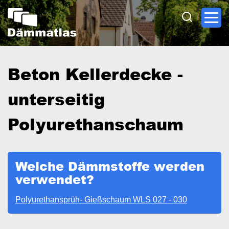
Direkt
zum
Inhalt
Beton Kellerdecke -
unterseitig
Polyurethanschaum
Welche Dämmstoffe werden
verwendet?
Polyurethansprüh- Gießschaum WLS 027 - 030