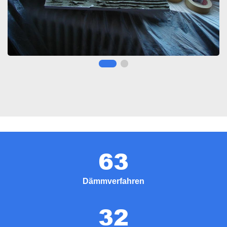
63
Dämmverfahren
32