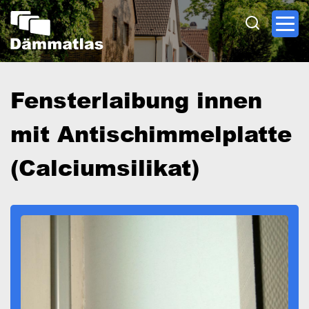
Direkt
zum
Inhalt
Fensterlaibung innen
mit Antischimmelplatte
(Calciumsilikat)
Image