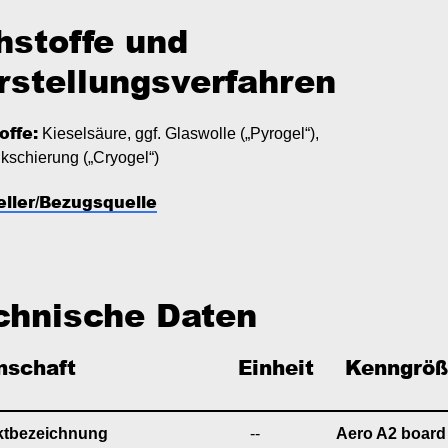
hstoffe und
rstellungsverfahren
offe:
Kieselsäure, ggf. Glaswolle („Pyrogel“),
ukschierung („Cryogel“)
eller/Bezugsquelle
chnische Daten
nschaft
Einheit
   Kenngrö
ktbezeichnung
--
Aero A2 board