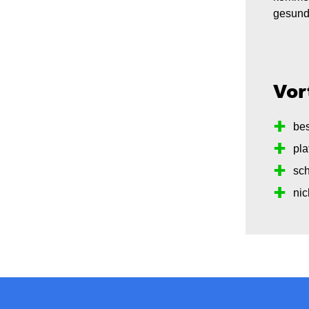
gesundh
Vor
be
pla
sc
nic