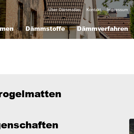
Kopfzeile
Über Dämmatlas
Kontakt
Impressum
mmen
Dämmstoffe
Dämmverfahren
rogelmatten
genschaften