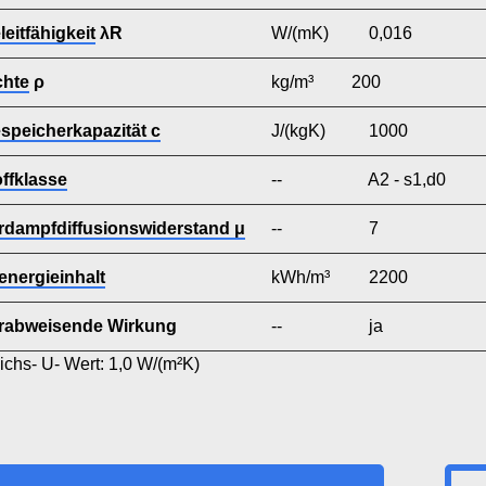
eitfähigkeit
λR
W/(mK)
0,016
chte
ρ
kg/m³
200
peicherkapazität c
J/(kgK)
1000
ffklasse
--
A2 - s1,d0
dampfdiffusionswiderstand μ
--
7
energieinhalt
kWh/m³
2200
rabweisende Wirkung
--
ja
ichs- U- Wert: 1,0 W/(m²K)