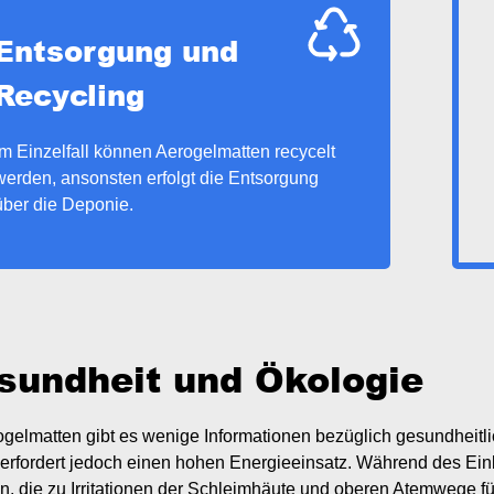
Entsorgung und
Recycling
Im Einzelfall können Aerogelmatten recycelt
werden, ansonsten erfolgt die Entsorgung
über die Deponie.
sundheit und Ökologie
gelmatten gibt es wenige Informationen bezüglich gesundheitli
 erfordert jedoch einen hohen Energieeinsatz. Während des Ei
, die zu Irritationen der Schleimhäute und oberen Atemwege f