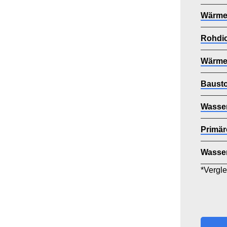
Wärmel
Rohdi
Wärmes
Bausto
Wasser
Primär
Wasse
*Vergle