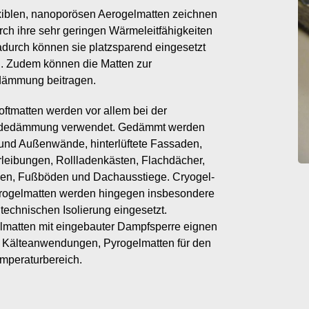
exiblen, nanoporösen Aerogelmatten zeichnen
rch ihre sehr geringen Wärmeleitfähigkeiten
adurch können sie platzsparend eingesetzt
. Zudem können die Matten zur
dämmung beitragen.
ftmatten werden vor allem bei der
dedämmung verwendet. Gedämmt werden
 und Außenwände, hinterlüftete Fassaden,
leibungen, Rollladenkästen, Flachdächer,
sen, Fußböden und Dachausstiege. Cryogel-
rogelmatten werden hingegen insbesondere
 technischen Isolierung eingesetzt.
lmatten mit eingebauter Dampfsperre eignen
ür Kälteanwendungen, Pyrogelmatten für den
mperaturbereich.