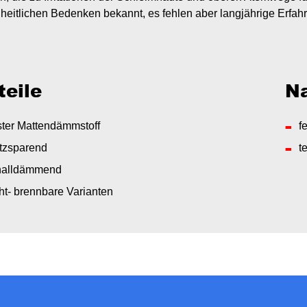
eitlichen Bedenken bekannt, es fehlen aber langjährige Erfah
teile
Na
ster Mattendämmstoff
f
tzsparend
t
halldämmend
ht- brennbare Varianten