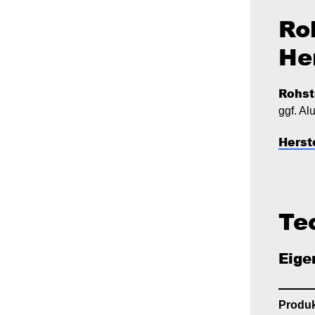
Ro
He
Rohst
ggf. Al
Herst
Te
Eige
Produ