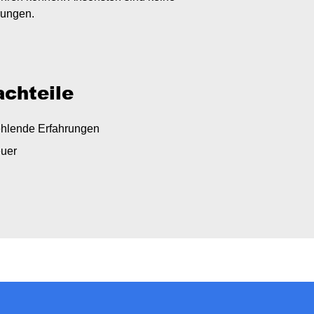
rungen.
chteile
ehlende Erfahrungen
euer