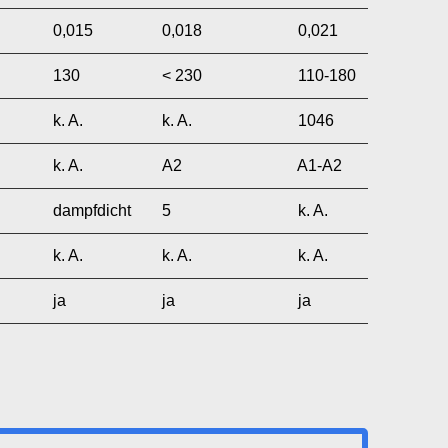
0,015
0,018
0,021
130
< 230
110-180
k. A.
k. A.
1046
k. A.
A2
A1-A2
dampfdicht
5
k. A.
k. A.
k. A.
k. A.
ja
ja
ja