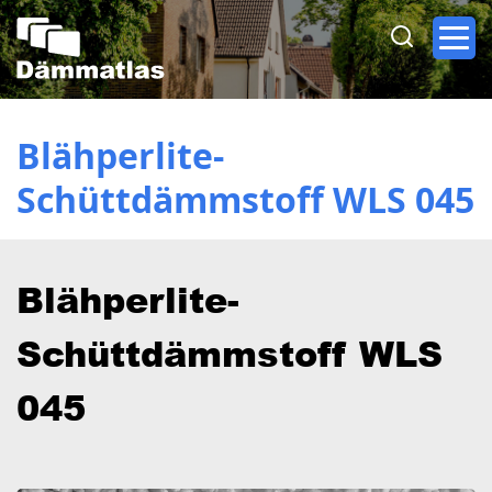
Direkt
zum
Inhalt
Blähperlite-
Schüttdämmstoff WLS 045
Blähperlite-
Schüttdämmstoff WLS
045