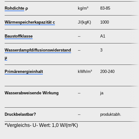
Rohdichte
ρ
kg/m³
83-85
Wärmespeicherkapazität c
J/(kgK)
1000
Baustoffklasse
--
A1
Wasserdampfdiffusionswiderstand
--
3
μ
Primärenergieinhalt
kWh/m³
200-240
Wasserabweisende Wirkung
--
ja
Druckbelastbar?
--
produktabh.
*Vergleichs- U- Wert: 1,0 W/(m²K)