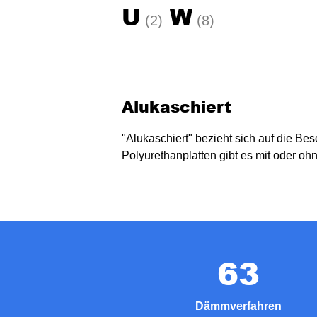
U
W
(2)
(8)
Alukaschiert
"Alukaschiert" bezieht sich auf die B
Polyurethanplatten gibt es mit oder oh
63
Dämmverfahren