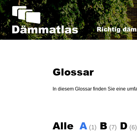
Direkt
zum
Inhalt
Richtig dä
Glossar
In diesem Glossar finden Sie eine u
Alle
A
B
D
(1)
(7)
(6)