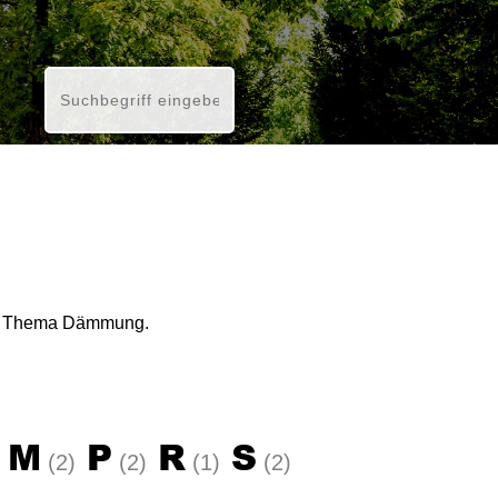
das Thema Dämmung.
M
P
R
S
(2)
(2)
(1)
(2)