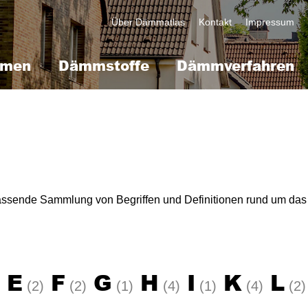
Kopfzeile
Über Dämmatlas
Kontakt
Impressum
mmen
Dämmstoffe
Dämmverfahren
mfassende Sammlung von Begriffen und Definitionen rund um 
E
F
G
H
I
K
L
(2)
(2)
(1)
(4)
(1)
(4)
(2)